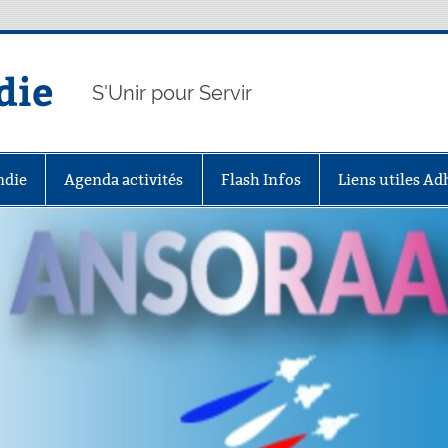
die
S'Unir pour Servir
ndie
Agenda activités
Flash Infos
Liens utiles A