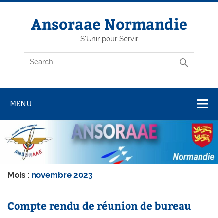
Skip
to
content
Ansoraae Normandie
S'Unir pour Servir
MENU
Mois :
novembre 2023
Compte rendu de réunion de bureau