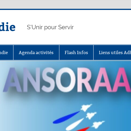
die
S'Unir pour Servir
ndie
Agenda activités
Flash Infos
Liens utiles A